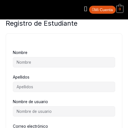
Ir
Menú
al
0
Mi Cuenta
contenido
Registro de Estudiante
Nombre
Apellidos
Nombre de usuario
Correo electrónico