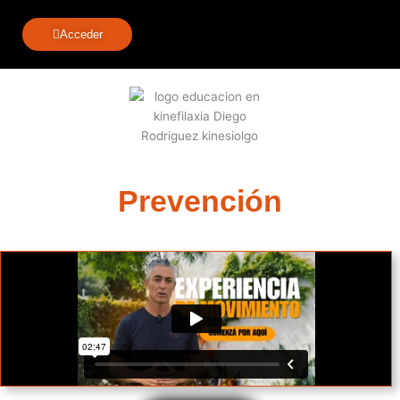
Acceder
Talleres Prácticos en
Prevención
¡Descubre un mundo de movimientos preventivos y
algo más!