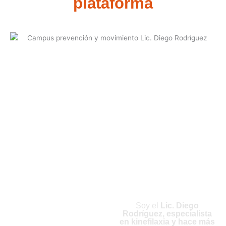
plataforma
¿Quién Soy
y Cómo
Puedo
Ayudarte en
Tu
Formación?
Soy el
Lic. Diego
Rodríguez, especialista
en kinefilaxia y hace más