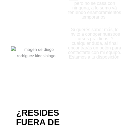
pero no se casa con
ninguna, a lo sumo vá
teniendo enamoramientos
temporarios.
Si querés saber más, te
invito a conocer nuestros
cursos prácticos. Y
cualquier duda, al final
encontrarás un botón para
contactarte con mi equipo.
Estamos a tu disposición.
¿RESIDES
FUERA DE