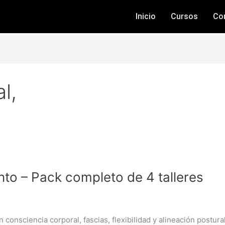
Inicio
Cursos
Co
l,
nto – Pack completo de 4 talleres
 consciencia corporal, fascias, flexibilidad y alineación postur