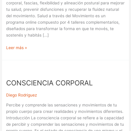
corporal, fascias, flexibilidad y alineación postural para mejorar
de
tu salud, prevenir disfunciones y recuperar la fluidez natural
4
del movimiento. Salud a través del Movimiento es un
talleres
programa online compuesto por 4 talleres complementarios,
diseñados para transformar la forma en que te movés, te
sostenés y habitás […]
Leer más »
CONSCIENCIA
CORPORAL
CONSCIENCIA CORPORAL
Diego Rodriguez
Percibe y comprende las sensaciones y movimientos de tu
propio cuerpo para crear realidades y movimientos diferentes.
Introducción La consciencia corporal se refiere a la capacidad
de percibir y comprender las sensaciones y movimientos de tu
propio cuerpo. Es el estado de consciencia de uno mismo y el