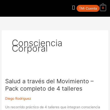
Ir
Menú
al
0
Mi Cuenta
contenido
Consciencia
Corporal
Salud
a
Salud a través del Movimiento –
través
del
Pack completo de 4 talleres
Movimiento
–
Diego Rodriguez
Pack
Un recorrido práctico de 4 talleres que integran consciencia
completo