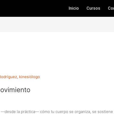
Inicio
Cursos
Co
movimiento
—desde la práctica— cómo tu cuerpo se organiza, se sostiene y 