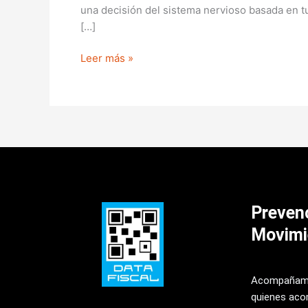
una decisión del sistema nervioso basada en tu h
[…]
Leer más »
Preven
Movimi
Acompañamo
quienes aco