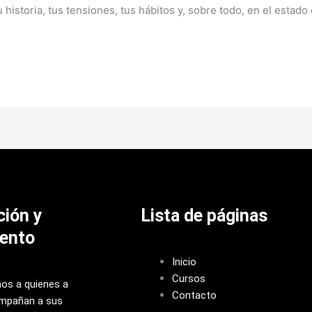
istoria, tus tensiones, tus hábitos y, sobre todo, en el estado de
ción y
Lista de páginas
ento
Inicio
Cursos
s a quienes a
Contacto
mpañan a sus