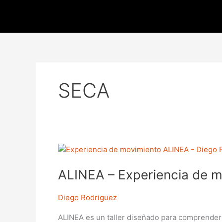
Ir
al
contenido
SECA
ALINEA
–
ALINEA – Experiencia de 
Experiencia
de
movimiento
Diego Rodriguez
ALINEA es un taller diseñado para comprender 