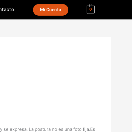
ntacto
Mi Cuenta
0
se expresa. La postura no es una foto fija.Es