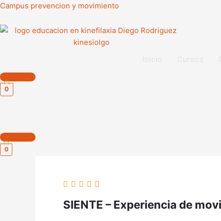
Ir
Campus prevencion y movimiento
al
contenido
Inicio
Cursos
Mi Cuenta
0
Mi Cuenta
0
SIENTE – Experiencia de mov