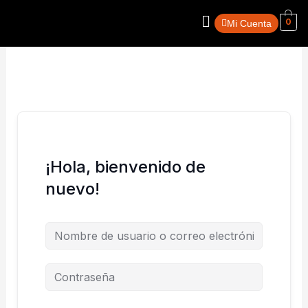
Ir
Menú
0
al
Mi Cuenta
contenido
¡Hola, bienvenido de
nuevo!