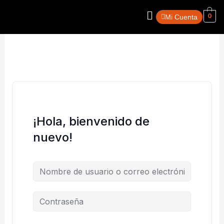
Ir
Menú
0
al
Mi Cuenta
contenido
¡Hola, bienvenido de
nuevo!