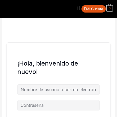
Ir
Menú
0
al
Mi Cuenta
contenido
¡Hola, bienvenido de
nuevo!