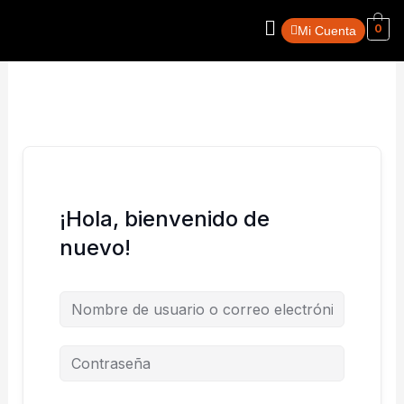
Ir
Menú
0
al
Mi Cuenta
contenido
¡Hola, bienvenido de
nuevo!