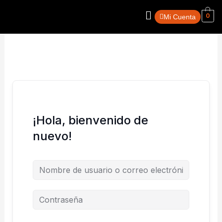
Ir
Menú
0
al
Mi Cuenta
contenido
¡Hola, bienvenido de
nuevo!