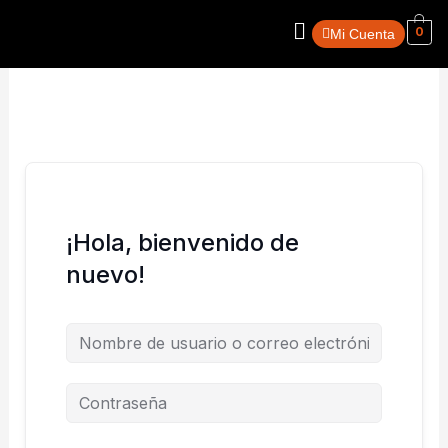
Ir
Menú
0
al
Mi Cuenta
contenido
¡Hola, bienvenido de
nuevo!