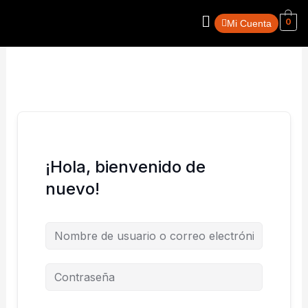
Ir
Menú
0
al
Mi Cuenta
contenido
¡Hola, bienvenido de
nuevo!