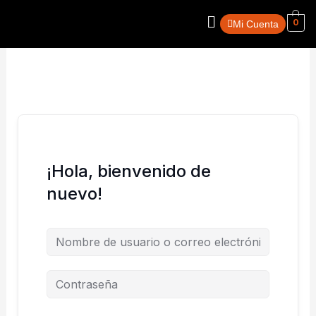
Ir
Menú
0
al
Mi Cuenta
contenido
¡Hola, bienvenido de
nuevo!