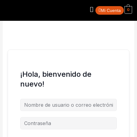
Ir
Menú
0
al
Mi Cuenta
contenido
¡Hola, bienvenido de
nuevo!