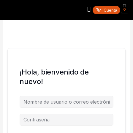
Ir
Menú
0
al
Mi Cuenta
contenido
¡Hola, bienvenido de
nuevo!