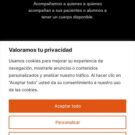
Acompañamos a quienes a quienes
acompañan a sus pacientes o alumnos a
tener un cuerpo disponible.
Lista de páginas
Valoramos tu privacidad
Usamos cookies para mejorar su experiencia de
Inicio
navegación, mostrarle anuncios o contenidos
Cursos
personalizados y analizar nuestro tráfico. Al hacer clic en
Contacto
“Aceptar todo” usted da su consentimiento a nuestro uso
de las cookies.
Nuestras redes
Aceptar todo
F
I
Y
a
n
o
Personalizar
c
s
u