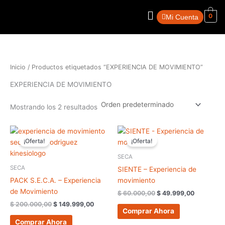
Ir
Menú
al
0
Mi Cuenta
contenido
Inicio
/ Productos etiquetados “EXPERIENCIA DE MOVIMIENTO”
EXPERIENCIA DE MOVIMIENTO
Mostrando los 2 resultados
El
El
El
El
precio
precio
precio
precio
¡Oferta!
¡Oferta!
original
actual
original
actual
era:
es:
era:
es:
SECA
$ 200.000,00.
$ 149.999,00.
$ 60.000,00.
$ 49.999,
SECA
SIENTE – Experiencia de
PACK S.E.C.A. – Experiencia
movimiento
de Movimiento
$
60.000,00
$
49.999,00
$
200.000,00
$
149.999,00
Comprar Ahora
Comprar Ahora