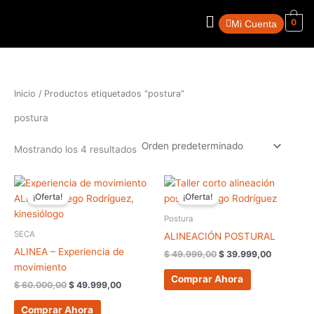
Ir
Menú
al
0
Mi Cuenta
contenido
Inicio
/ Productos etiquetados “postura”
postura
Mostrando los 4 resultados
El
El
El
El
precio
precio
precio
precio
¡Oferta!
¡Oferta!
original
actual
original
actual
era:
es:
era:
es:
Postura
$ 60.000,00.
$ 49.999,00.
$ 49.999,00.
$ 39.999,
SECA
ALINEACIÓN POSTURAL
ALINEA – Experiencia de
$
49.999,00
$
39.999,00
movimiento
Comprar Ahora
$
60.000,00
$
49.999,00
Comprar Ahora