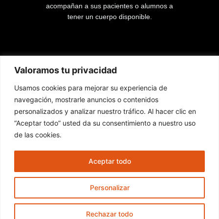
acompañan a sus pacientes o alumnos a
tener un cuerpo disponible.
Lista de páginas
Valoramos tu privacidad
Usamos cookies para mejorar su experiencia de
Inicio
navegación, mostrarle anuncios o contenidos
Cursos
personalizados y analizar nuestro tráfico. Al hacer clic en
Contacto
“Aceptar todo” usted da su consentimiento a nuestro uso
de las cookies.
Nuestras redes
Aceptar todo
F
I
Y
a
n
o
Personalizar
c
s
u
e
t
t
Rechazar todo