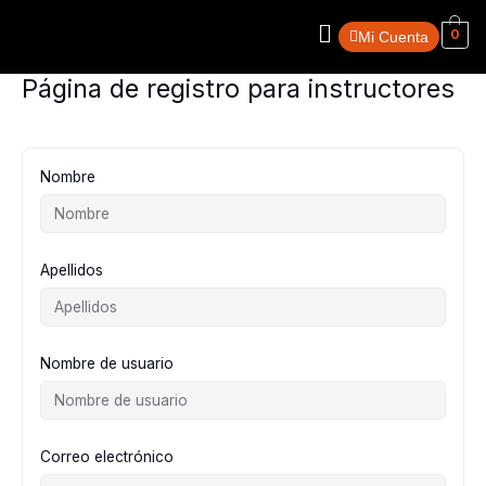
Ir
Menú
al
0
Mi Cuenta
contenido
Página de registro para instructores
Nombre
Apellidos
Nombre de usuario
Correo electrónico