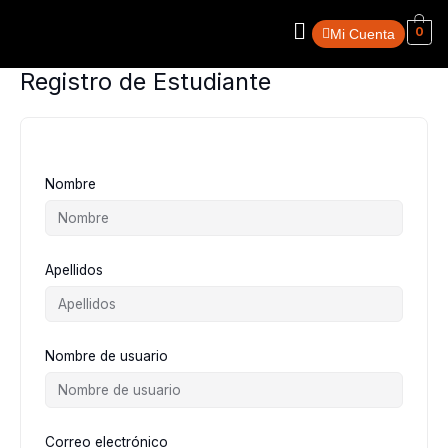
Ir
Menú
al
0
Mi Cuenta
contenido
Registro de Estudiante
Nombre
Apellidos
Nombre de usuario
Correo electrónico