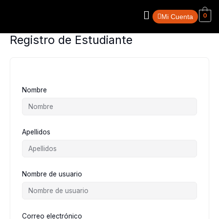
Ir
Menú
al
0
Mi Cuenta
contenido
Registro de Estudiante
Nombre
Apellidos
Nombre de usuario
Correo electrónico