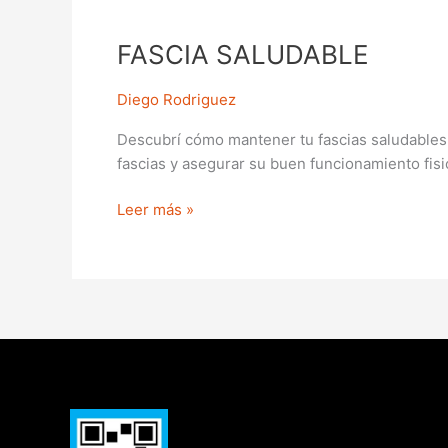
FASCIA
SALUDABLE
FASCIA SALUDABLE
Diego Rodriguez
Descubrí cómo mantener tu fascias saludables p
fascias y asegurar su buen funcionamiento fisi
Leer más »