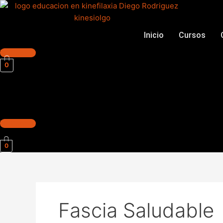
Ir
al
contenido
Inicio
Cursos
Mi Cuenta
0
Mi Cuenta
0
Fascia Saludable