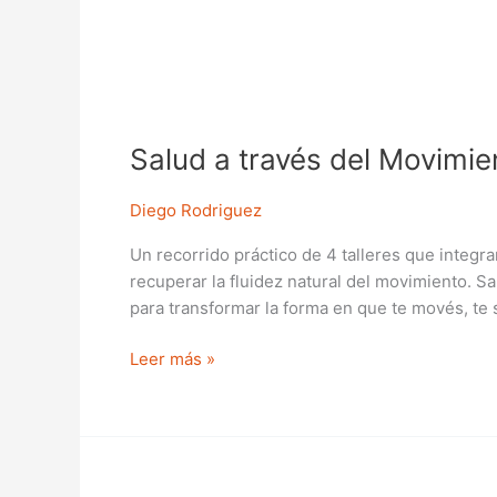
Salud
a
Salud a través del Movimie
través
del
Movimiento
Diego Rodriguez
–
Un recorrido práctico de 4 talleres que integran
Pack
recuperar la fluidez natural del movimiento. 
completo
para transformar la forma en que te movés, te 
de
4
Leer más »
talleres