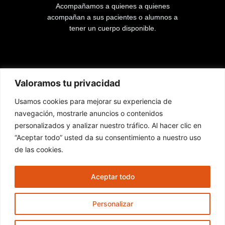
Acompañamos a quienes a quienes
acompañan a sus pacientes o alumnos a
tener un cuerpo disponible.
Lista de páginas
Valoramos tu privacidad
Usamos cookies para mejorar su experiencia de
Inicio
navegación, mostrarle anuncios o contenidos
Cursos
personalizados y analizar nuestro tráfico. Al hacer clic en
Contacto
“Aceptar todo” usted da su consentimiento a nuestro uso
de las cookies.
Nuestras redes
Aceptar todo
F
I
Y
a
n
o
Personalizar
c
s
u