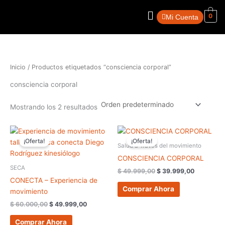
Ir
Menú
al
0
Mi Cuenta
contenido
Inicio
/ Productos etiquetados “consciencia corporal”
consciencia corporal
Mostrando los 2 resultados
El
El
El
El
precio
precio
precio
precio
¡Oferta!
¡Oferta!
original
actual
original
actual
Salud a Través del movimiento
era:
es:
era:
es:
CONSCIENCIA CORPORAL
$ 60.000,00.
$ 49.999,00.
$ 49.999,00.
$ 39.999,
SECA
$
49.999,00
$
39.999,00
CONECTA – Experiencia de
Comprar Ahora
movimiento
$
60.000,00
$
49.999,00
Comprar Ahora