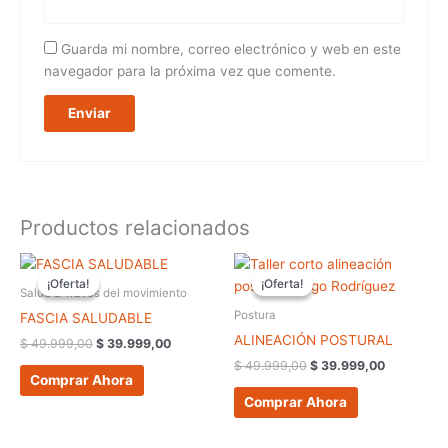
Guarda mi nombre, correo electrónico y web en este
navegador para la próxima vez que comente.
Productos relacionados
El
El
El
El
precio
precio
precio
precio
¡Oferta!
¡Oferta!
¡Oferta!
¡Oferta!
original
actual
original
actual
Salud a Través del movimiento
era:
es:
era:
es:
Postura
FASCIA SALUDABLE
$ 49.999,00.
$ 39.999,00.
$ 49.999,00.
$ 39.999,
ALINEACIÓN POSTURAL
$
49.999,00
$
39.999,00
$
49.999,00
$
39.999,00
Comprar Ahora
Comprar Ahora