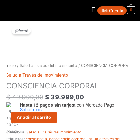
Ir
Menú
al
0
Mi Cuenta
contenido
El
El
CONSCIENCIA
precio
precio
¡Oferta!
CORPORAL
original
actual
cantidad
era:
es:
$ 49.999,00.
$ 39.999,00.
Inicio
/
Salud a Través del movimiento
/ CONSCIENCIA CORPORAL
Salud a Través del movimiento
CONSCIENCIA CORPORAL
$
49.999,00
$
39.999,00
Hasta 12 pagos sin tarjeta
con Mercado Pago.
Saber más
Añadir al carrito
Categoría:
Salud a Través del movimiento
Etiquetas:
consciencia
,
consciencia corporal
,
salud a traves del