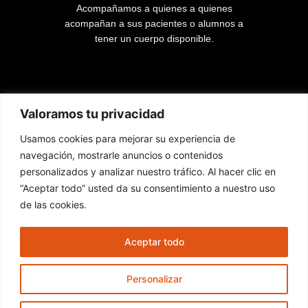
Acompañamos a quienes a quienes
acompañan a sus pacientes o alumnos a
tener un cuerpo disponible.
Lista de páginas
Valoramos tu privacidad
Usamos cookies para mejorar su experiencia de
Inicio
navegación, mostrarle anuncios o contenidos
Cursos
personalizados y analizar nuestro tráfico. Al hacer clic en
Contacto
“Aceptar todo” usted da su consentimiento a nuestro uso
de las cookies.
Nuestras redes
Aceptar todo
F
I
Y
a
n
o
Personalizar
c
s
u