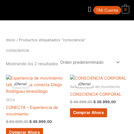
Ir
Menú
al
0
Mi Cuenta
contenido
Inicio
/ Productos etiquetados “consciencia”
consciencia
Mostrando los 2 resultados
El
El
El
El
precio
precio
precio
precio
¡Oferta!
¡Oferta!
original
actual
original
actual
Salud a Través del movimiento
era:
es:
era:
es:
CONSCIENCIA CORPORAL
$ 60.000,00.
$ 49.999,00.
$ 49.999,00.
$ 39.999,
SECA
$
49.999,00
$
39.999,00
CONECTA – Experiencia de
Comprar Ahora
movimiento
$
60.000,00
$
49.999,00
Comprar Ahora