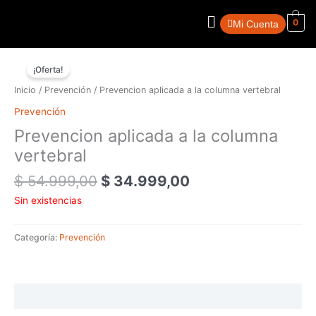
Ir
Menú
al
0
Mi Cuenta
contenido
El
El
precio
precio
¡Oferta!
original
actual
Inicio
/
Prevención
/ Prevencion aplicada a la columna vertebral
era:
es:
Prevención
$ 54.999,00.
$ 34.999,00.
Prevencion aplicada a la columna
vertebral
$
54.999,00
$
34.999,00
Sin existencias
Categoría:
Prevención
Valoraciones (0)