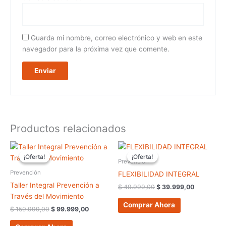
Guarda mi nombre, correo electrónico y web en este
navegador para la próxima vez que comente.
Productos relacionados
El
El
El
El
precio
precio
precio
precio
¡Oferta!
¡Oferta!
¡Oferta!
¡Oferta!
original
actual
original
actual
Prevención
era:
es:
era:
es:
Prevención
FLEXIBILIDAD INTEGRAL
$ 159.999,00.
$ 99.999,00.
$ 49.999,00.
$ 39.999,
Taller Integral Prevención a
$
49.999,00
$
39.999,00
Través del Movimiento
Comprar Ahora
$
159.999,00
$
99.999,00