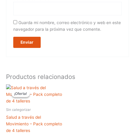
Guarda mi nombre, correo electrónico y web en este
navegador para la próxima vez que comente.
Productos relacionados
El
El
precio
precio
¡Oferta!
¡Oferta!
original
actual
era:
es:
$ 150.000,00.
$ 99.999,00.
Sin categorizar
Salud a través del
Movimiento – Pack completo
de 4 talleres