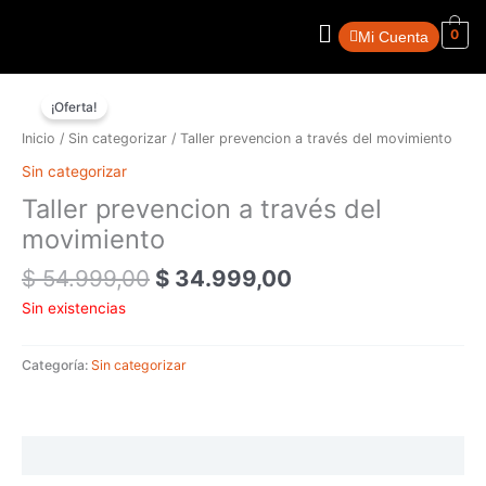
Ir
Menú
al
0
Mi Cuenta
contenido
El
El
precio
precio
¡Oferta!
original
actual
Inicio
/
Sin categorizar
/ Taller prevencion a través del movimiento
era:
es:
Sin categorizar
$ 54.999,00.
$ 34.999,00.
Taller prevencion a través del
movimiento
$
54.999,00
$
34.999,00
Sin existencias
Categoría:
Sin categorizar
Valoraciones (0)